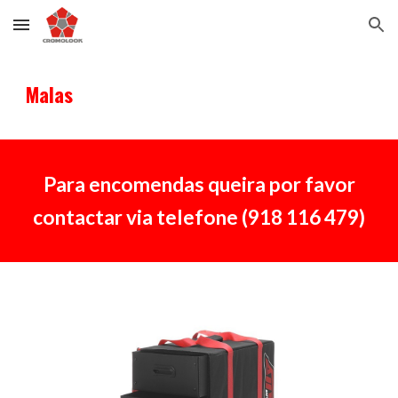
Skip to main content
Skip to navigation
Malas
Para encomendas queira por favor
contactar via telefone (918 116 479)