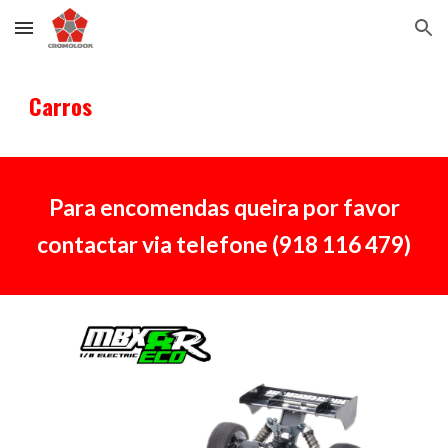
Skip to main content
Skip to navigation
Carros
Para encomendas queira por favor
contactar via telefone (918 116 479)