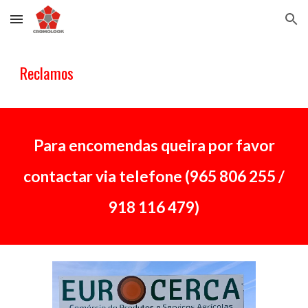
Skip to main content
Skip to navigation
Reclamos
Para encomendas queira por favor
contactar via telefone (
965 806 255 /
918 116 479)